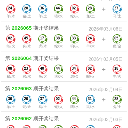
+
24
20
36
44
02
28
37
羊/木
猪/土
羊/土
猪/水
蛇/火
兔/土
马/土
第
2026065
期开奖结果
2026年03月06日
+
02
45
17
38
33
24
05
蛇/火
狗/水
虎/木
蛇/木
狗/火
羊/木
虎/金
第
2026064
期开奖结果
2026年03月05日
+
08
23
40
44
34
02
18
猪/木
猴/水
兔/火
猪/水
鸡/金
蛇/火
牛/火
第
2026063
期开奖结果
2026年03月04日
+
36
26
37
02
44
31
28
羊/土
蛇/金
马/土
蛇/火
猪/水
鼠/水
兔/土
第
2026062
期开奖结果
2026年03月03日