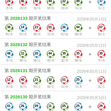
+
24
46
40
44
22
49
37
羊/木
鸡/木
兔/火
猪/水
鸡/水
马/火
马/土
第
2026133
期开奖结果
2026年05月13日
+
38
14
23
01
26
44
07
蛇/木
蛇/水
猴/水
马/水
蛇/金
猪/水
鼠/土
第
2026132
期开奖结果
2026年05月12日
+
48
11
20
44
39
35
30
羊/火
猴/火
猪/土
猪/水
龙/木
猴/金
牛/水
第
2026131
期开奖结果
2026年05月11日
+
12
40
21
32
01
25
07
羊/金
兔/火
狗/土
猪/火
马/水
马/木
鼠/土
第
2026130
期开奖结果
2026年05月10日
+
41
26
09
11
05
25
29