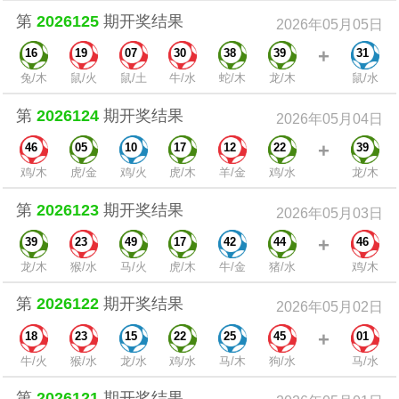
第
2026125
期开奖结果
2026年05月05日
+
16
19
07
30
38
39
31
兔/木
鼠/火
鼠/土
牛/水
蛇/木
龙/木
鼠/水
第
2026124
期开奖结果
2026年05月04日
+
46
05
10
17
12
22
39
鸡/木
虎/金
鸡/火
虎/木
羊/金
鸡/水
龙/木
第
2026123
期开奖结果
2026年05月03日
+
39
23
49
17
42
44
46
龙/木
猴/水
马/火
虎/木
牛/金
猪/水
鸡/木
第
2026122
期开奖结果
2026年05月02日
+
18
23
15
22
25
45
01
牛/火
猴/水
龙/水
鸡/水
马/木
狗/水
马/水
第
2026121
期开奖结果