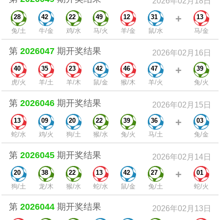
2026年02月18日
+
28
42
22
49
12
31
13
兔/土
牛/金
鸡/水
马/火
羊/金
鼠/水
马/金
第
2026047
期开奖结果
2026年02月16日
+
40
35
23
42
46
47
39
虎/火
羊/土
羊/木
鼠/金
猴/木
羊/火
兔/火
第
2026046
期开奖结果
2026年02月15日
+
13
09
20
22
39
36
03
蛇/水
鸡/火
狗/土
猴/水
兔/火
马/土
兔/金
第
2026045
期开奖结果
2026年02月14日
+
20
38
22
13
42
27
01
狗/土
龙/木
猴/水
蛇/水
鼠/金
兔/土
蛇/火
第
2026044
期开奖结果
2026年02月13日