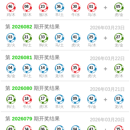
+
46
08
23
36
30
01
05
鸡/木
猪/木
猴/水
羊/土
牛/水
马/水
虎/金
第
2026082
期开奖结果
2026年03月23日
+
03
21
33
37
41
25
27
龙/火
狗/土
狗/火
马/土
虎/火
马/木
龙/金
第
2026081
期开奖结果
2026年03月22日
+
04
36
14
15
35
41
17
兔/金
羊/土
蛇/水
龙/水
猴/金
虎/火
虎/木
第
2026080
期开奖结果
2026年03月21日
+
21
18
17
48
09
42
03
狗/土
牛/火
虎/木
羊/火
狗/木
牛/金
龙/火
第
2026079
期开奖结果
2026年03月20日
49
34
06
20
04
43
35