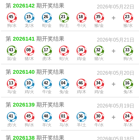
第
2026142
期开奖结果
2026年05月22日
+
45
15
26
21
18
35
23
狗/水
龙/水
蛇/金
狗/土
牛/火
猴/金
猴/水
第
2026141
期开奖结果
2026年05月21日
+
43
08
17
02
34
32
33
鼠/金
猪/木
虎/木
蛇/火
鸡/金
猪/火
狗/火
第
2026140
期开奖结果
2026年05月20日
+
13
10
42
04
46
34
16
马/金
鸡/火
牛/金
兔/金
鸡/木
鸡/金
兔/木
第
2026139
期开奖结果
2026年05月19日
+
41
45
48
01
36
30
24
虎/火
狗/水
羊/火
马/水
羊/土
牛/水
羊/木
第
2026138
期开奖结果
2026年05月18日