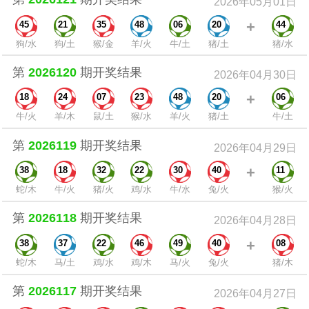
2026年05月01日
+
45
21
35
48
06
20
44
狗/水
狗/土
猴/金
羊/火
牛/土
猪/土
猪/水
第
2026120
期开奖结果
2026年04月30日
+
18
24
07
23
48
20
06
牛/火
羊/木
鼠/土
猴/水
羊/火
猪/土
牛/土
第
2026119
期开奖结果
2026年04月29日
+
38
18
32
22
30
40
11
蛇/木
牛/火
猪/火
鸡/水
牛/水
兔/火
猴/火
第
2026118
期开奖结果
2026年04月28日
+
38
37
22
46
49
40
08
蛇/木
马/土
鸡/水
鸡/木
马/火
兔/火
猪/木
第
2026117
期开奖结果
2026年04月27日