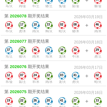
+
马/火
鸡/金
牛/土
猪/土
兔/金
鼠/金
猴/金
第
2026078
期开奖结果
2026年03月19日
+
18
17
10
33
02
08
46
牛/火
虎/木
鸡/火
狗/火
蛇/火
猪/木
鸡/木
第
2026077
期开奖结果
2026年03月18日
+
37
32
46
25
39
30
29
马/土
猪/火
鸡/木
马/木
龙/木
牛/水
虎/土
第
2026076
期开奖结果
2026年03月17日
+
12
07
24
22
03
41
02
羊/金
鼠/土
羊/木
鸡/水
龙/火
虎/火
蛇/火
第
2026075
期开奖结果
2026年03月16日
+
19
22
26
20
41
27
33