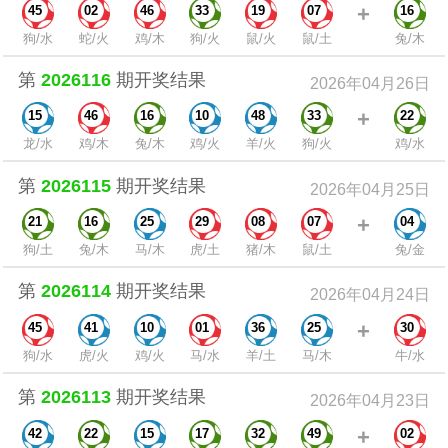
+
45
02
46
33
19
07
16
狗/水
蛇/火
鸡/木
狗/火
鼠/火
鼠/土
兔/木
第
2026116
期开奖结果
2026年04月26日
+
15
46
16
10
48
33
22
龙/水
鸡/木
兔/木
鸡/火
羊/火
狗/火
鸡/水
第
2026115
期开奖结果
2026年04月25日
+
21
16
25
29
08
07
04
狗/土
兔/木
马/木
虎/土
猪/木
鼠/土
兔/金
第
2026114
期开奖结果
2026年04月24日
+
45
41
10
01
36
25
30
狗/水
虎/火
鸡/火
马/水
羊/土
马/木
牛/水
第
2026113
期开奖结果
2026年04月23日
+
42
22
15
17
32
49
02