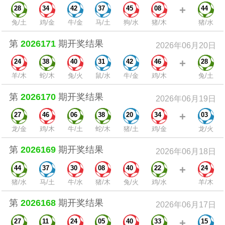
+
28
34
42
37
45
08
44
兔/土
鸡/金
牛/金
马/土
狗/水
猪/木
猪/水
第
2026171
期开奖结果
2026年06月20日
+
24
38
40
31
42
46
28
羊/木
蛇/木
兔/火
鼠/水
牛/金
鸡/木
兔/土
第
2026170
期开奖结果
2026年06月19日
+
27
46
06
38
20
34
03
龙/金
鸡/木
牛/土
蛇/木
猪/土
鸡/金
龙/火
第
2026169
期开奖结果
2026年06月18日
+
44
37
30
08
40
22
24
猪/水
马/土
牛/水
猪/木
兔/火
鸡/水
羊/木
第
2026168
期开奖结果
2026年06月17日
+
27
11
24
05
40
33
15