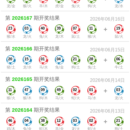
龙/金
猴/火
羊/木
虎/金
兔/火
狗/火
龙/水
第
2026167
期开奖结果
2026年06月16日
+
23
03
40
39
07
11
19
猴/水
龙/火
兔/火
龙/木
鼠/土
猴/火
鼠/火
第
2026166
期开奖结果
2026年06月15日
+
20
15
01
04
21
28
06
猪/土
龙/水
马/水
兔/金
狗/土
兔/土
牛/土
第
2026165
期开奖结果
2026年06月14日
+
11
47
09
49
02
01
03
猴/火
猴/木
狗/木
马/火
蛇/火
马/水
龙/火
第
2026164
期开奖结果
2026年06月13日
+
46
04
38
12
03
02
21
鸡/木
兔/金
蛇/木
羊/金
龙/火
蛇/火
狗/土