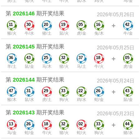
虎/土
兔/火
牛/土
牛/火
鼠/水
鸡/火
马/金
第
2026146
期开奖结果
2026年05月26日
+
11
30
20
19
05
16
42
猴/火
牛/水
猪/土
鼠/火
虎/金
兔/木
牛/金
第
2026145
期开奖结果
2026年05月25日
+
36
43
25
32
37
18
05
羊/土
鼠/金
马/木
猪/火
马/土
牛/火
虎/金
第
2026144
期开奖结果
2026年05月24日
+
47
31
29
33
22
26
43
猴/木
鼠/水
虎/土
狗/火
鸡/水
蛇/金
鼠/金
第
2026143
期开奖结果
2026年05月23日
+
13
26
18
32
02
33
44
马/金
蛇/金
牛/火
猪/火
蛇/火
狗/火
猪/水