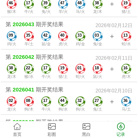
+
46
17
39
47
48
38
19
猴/木
牛/火
兔/火
羊/火
马/火
龙/木
猪/土
第
2026043
期开奖结果
2026年02月12日
+
09
35
42
40
33
03
13
鸡/火
羊/土
鼠/金
虎/火
鸡/金
兔/金
蛇/水
第
2026042
期开奖结果
2026年02月11日
+
38
22
17
19
01
18
16
龙/木
猴/水
牛/火
猪/土
蛇/火
鼠/火
虎/木
第
2026041
期开奖结果
2026年02月10日
+
02
08
17
44
32
27
36
龙/火
狗/木
牛/火
狗/水
狗/火
兔/土
马/土
第
2026040
期开奖结果
2026年02月09日
+
46
06
29
27
11
49
28
首页
彩图
黑白
记录