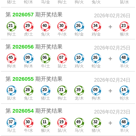
猪/土
蛇/木
马/金
狗/土
狗/火
兔/火
鼠/水
第
2026057
期开奖结果
2026年02月26日
+
21
29
40
30
26
34
23
狗/土
虎/土
兔/火
牛/水
蛇/金
鸡/金
猴/水
第
2026056
期开奖结果
2026年02月25日
+
45
09
06
07
10
26
48
狗/水
狗/木
牛/土
鼠/土
鸡/火
蛇/金
羊/火
第
2026055
期开奖结果
2026年02月24日
+
31
28
20
21
39
09
14
鼠/水
兔/土
猪/土
狗/土
龙/木
狗/木
蛇/水
第
2026054
期开奖结果
2026年02月23日
+
37
30
11
19
49
32
48
马/土
牛/水
猴/火
鼠/火
马/火
猪/火
羊/火