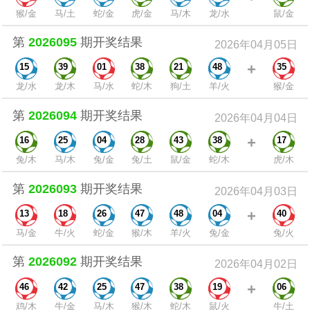
猴/金
马/土
蛇/金
虎/金
马/木
龙/水
鼠/金
第
2026095
期开奖结果
2026年04月05日
+
15
39
01
38
21
48
35
龙/水
龙/木
马/水
蛇/木
狗/土
羊/火
猴/金
第
2026094
期开奖结果
2026年04月04日
+
16
25
04
28
43
38
17
兔/木
马/木
兔/金
兔/土
鼠/金
蛇/木
虎/木
第
2026093
期开奖结果
2026年04月03日
+
13
18
26
47
48
04
40
马/金
牛/火
蛇/金
猴/木
羊/火
兔/金
兔/火
第
2026092
期开奖结果
2026年04月02日
+
46
42
25
47
38
19
06
鸡/木
牛/金
马/木
猴/木
蛇/木
鼠/火
牛/土