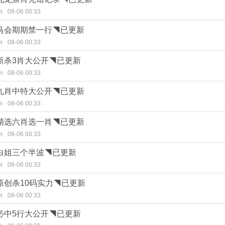
m
08-06 00:33
╬◤马会期期禁一行◥已更新
m
08-06 00:33
◤新杀3肖大公开◥已更新
m
08-06 00:33
╬◤九肖中特大公开◥已更新
m
08-06 00:33
╬◤精选六肖选一肖◥已更新
m
08-06 00:33
◤白姐三个半波◥已更新
m
08-06 00:33
◤原创杀10码实力◥已更新
m
08-06 00:33
◤必中5行大公开◥已更新