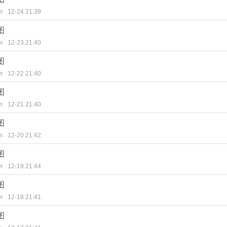
m
12-24 21:39
图
m
12-23 21:40
图
m
12-22 21:40
图
m
12-21 21:40
图
m
12-20 21:42
图
m
12-19 21:44
图
m
12-18 21:41
图