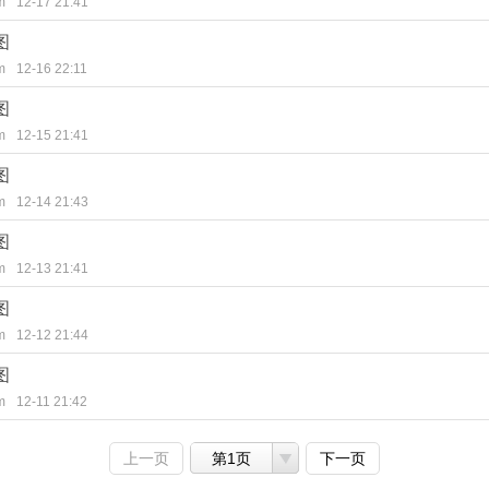
m
12-17 21:41
图
m
12-16 22:11
图
m
12-15 21:41
图
m
12-14 21:43
图
m
12-13 21:41
图
m
12-12 21:44
图
m
12-11 21:42
上一页
第1页
下一页