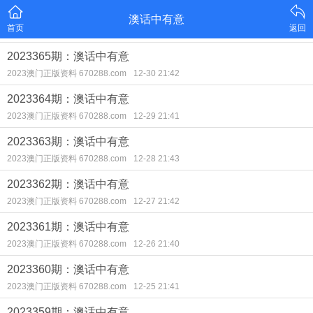
澳话中有意
首页
返回
2023365期：澳话中有意
2023澳门正版资料 670288.com
12-30 21:42
2023364期：澳话中有意
2023澳门正版资料 670288.com
12-29 21:41
2023363期：澳话中有意
2023澳门正版资料 670288.com
12-28 21:43
2023362期：澳话中有意
2023澳门正版资料 670288.com
12-27 21:42
2023361期：澳话中有意
2023澳门正版资料 670288.com
12-26 21:40
2023360期：澳话中有意
2023澳门正版资料 670288.com
12-25 21:41
2023359期：澳话中有意