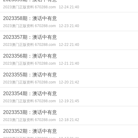
2023澳门正版资料 670288.com
12-24 21:40
2023358期：澳话中有意
2023澳门正版资料 670288.com
12-23 21:40
2023357期：澳话中有意
2023澳门正版资料 670288.com
12-22 21:40
2023356期：澳话中有意
2023澳门正版资料 670288.com
12-21 21:40
2023355期：澳话中有意
2023澳门正版资料 670288.com
12-20 21:42
2023354期：澳话中有意
2023澳门正版资料 670288.com
12-19 21:45
2023353期：澳话中有意
2023澳门正版资料 670288.com
12-18 21:42
2023352期：澳话中有意