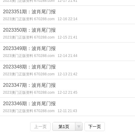
2023澳门正版资料 670288.com
12-17 21:41
2023351期：波肖尾门报
2023澳门正版资料 670288.com
12-16 22:14
2023350期：波肖尾门报
2023澳门正版资料 670288.com
12-15 21:41
2023349期：波肖尾门报
2023澳门正版资料 670288.com
12-14 21:44
2023348期：波肖尾门报
2023澳门正版资料 670288.com
12-13 21:42
2023347期：波肖尾门报
2023澳门正版资料 670288.com
12-12 21:45
2023346期：波肖尾门报
2023澳门正版资料 670288.com
12-11 21:43
上一页
第1页
下一页