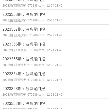
2023澳门正版资料 670288.com
12-24 21:40
2023358期：波肖尾门报
2023澳门正版资料 670288.com
12-23 21:40
2023357期：波肖尾门报
2023澳门正版资料 670288.com
12-22 21:41
2023356期：波肖尾门报
2023澳门正版资料 670288.com
12-21 21:40
2023355期：波肖尾门报
2023澳门正版资料 670288.com
12-20 21:42
2023354期：波肖尾门报
2023澳门正版资料 670288.com
12-19 21:45
2023353期：波肖尾门报
2023澳门正版资料 670288.com
12-18 21:42
2023352期：波肖尾门报