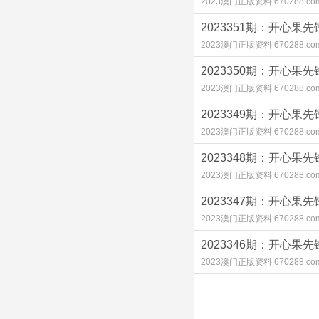
2023澳门正版资料 670288.co
2023351期：开心果先
2023澳门正版资料 670288.co
2023350期：开心果先
2023澳门正版资料 670288.co
2023349期：开心果先
2023澳门正版资料 670288.co
2023348期：开心果先
2023澳门正版资料 670288.co
2023347期：开心果先
2023澳门正版资料 670288.co
2023346期：开心果先
2023澳门正版资料 670288.co