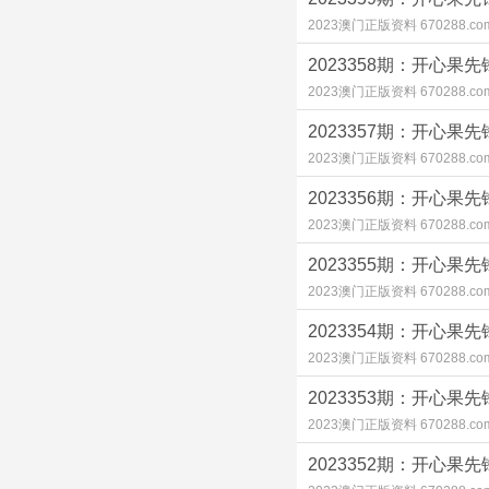
2023澳门正版资料 670288.co
2023358期：开心果先
2023澳门正版资料 670288.co
2023357期：开心果先
2023澳门正版资料 670288.co
2023356期：开心果先
2023澳门正版资料 670288.co
2023355期：开心果先
2023澳门正版资料 670288.co
2023354期：开心果先
2023澳门正版资料 670288.co
2023353期：开心果先
2023澳门正版资料 670288.co
2023352期：开心果先