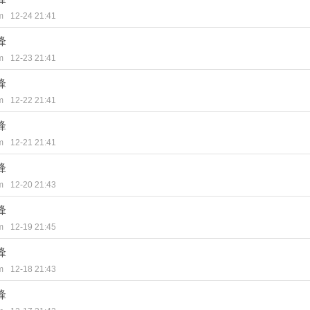
m
12-24 21:41
锋
m
12-23 21:41
锋
m
12-22 21:41
锋
m
12-21 21:41
锋
m
12-20 21:43
锋
m
12-19 21:45
锋
m
12-18 21:43
锋