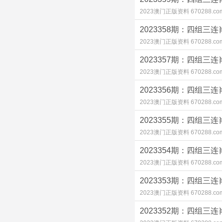
2023澳门正版资料 670288.co
2023358期：四组三连
2023澳门正版资料 670288.co
2023357期：四组三连
2023澳门正版资料 670288.co
2023356期：四组三连
2023澳门正版资料 670288.co
2023355期：四组三连
2023澳门正版资料 670288.co
2023354期：四组三连
2023澳门正版资料 670288.co
2023353期：四组三连
2023澳门正版资料 670288.co
2023352期：四组三连