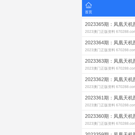
首页
2023365期：凤凰天机
2023澳门正版资料 670288.co
2023364期：凤凰天机
2023澳门正版资料 670288.co
2023363期：凤凰天机
2023澳门正版资料 670288.co
2023362期：凤凰天机
2023澳门正版资料 670288.co
2023361期：凤凰天机
2023澳门正版资料 670288.co
2023360期：凤凰天机
2023澳门正版资料 670288.co
2023359期：凤凰天机