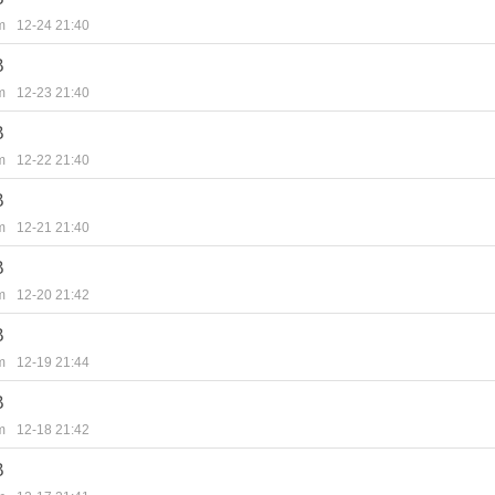
m
12-24 21:40
B
m
12-23 21:40
B
m
12-22 21:40
B
m
12-21 21:40
B
m
12-20 21:42
B
m
12-19 21:44
B
m
12-18 21:42
B