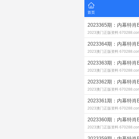
首页
2023365期：内幕特肖
2023澳门正版资料 670288.co
2023364期：内幕特肖
2023澳门正版资料 670288.co
2023363期：内幕特肖
2023澳门正版资料 670288.co
2023362期：内幕特肖
2023澳门正版资料 670288.co
2023361期：内幕特肖
2023澳门正版资料 670288.co
2023360期：内幕特肖
2023澳门正版资料 670288.co
2023359期：内幕特肖