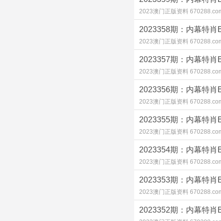
2023澳门正版资料 670288.co
2023358期：内幕特肖
2023澳门正版资料 670288.co
2023357期：内幕特肖
2023澳门正版资料 670288.co
2023356期：内幕特肖
2023澳门正版资料 670288.co
2023355期：内幕特肖
2023澳门正版资料 670288.co
2023354期：内幕特肖
2023澳门正版资料 670288.co
2023353期：内幕特肖
2023澳门正版资料 670288.co
2023352期：内幕特肖