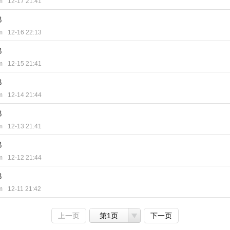
m
12-17 21:41
B
m
12-16 22:13
B
m
12-15 21:41
B
m
12-14 21:44
B
m
12-13 21:41
B
m
12-12 21:44
B
m
12-11 21:42
上一页
第1页
下一页