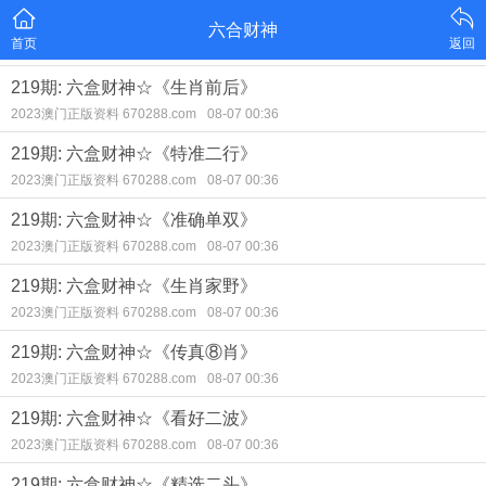
六合财神
首页
返回
219期: 六盒财神☆《生肖前后》
2023澳门正版资料 670288.com
08-07 00:36
219期: 六盒财神☆《特准二行》
2023澳门正版资料 670288.com
08-07 00:36
219期: 六盒财神☆《准确单双》
2023澳门正版资料 670288.com
08-07 00:36
219期: 六盒财神☆《生肖家野》
2023澳门正版资料 670288.com
08-07 00:36
219期: 六盒财神☆《传真⑧肖》
2023澳门正版资料 670288.com
08-07 00:36
219期: 六盒财神☆《看好二波》
2023澳门正版资料 670288.com
08-07 00:36
219期: 六盒财神☆《精选二头》