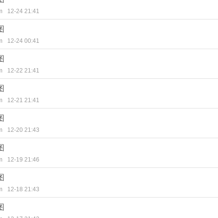
m
12-24 21:41
图
m
12-24 00:41
图
m
12-22 21:41
图
m
12-21 21:41
图
m
12-20 21:43
图
m
12-19 21:46
图
m
12-18 21:43
图