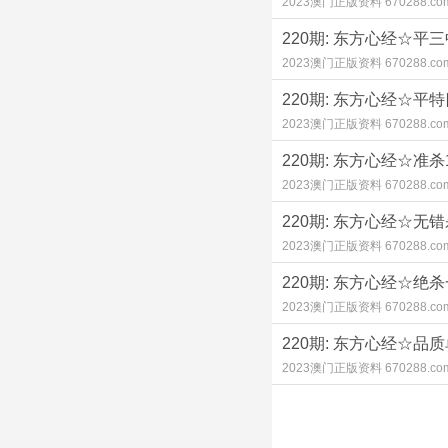
2023澳门正版资料 670288.co
220期: 东方心经☆平
2023澳门正版资料 670288.co
220期: 东方心经☆平
2023澳门正版资料 670288.co
220期: 东方心经☆准
2023澳门正版资料 670288.co
220期: 东方心经☆无
2023澳门正版资料 670288.co
220期: 东方心经☆绝
2023澳门正版资料 670288.co
220期: 东方心经☆品
2023澳门正版资料 670288.co