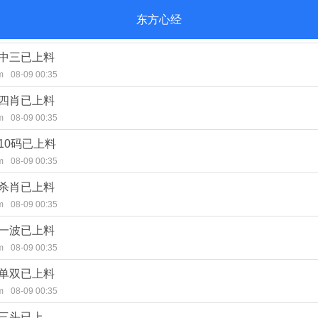
东方心经
三中三已上料
m
08-09 00:35
特四肖已上料
m
08-09 00:35
杀10码已上料
m
08-09 00:35
错杀肖已上料
m
08-09 00:35
杀一波已上料
m
08-09 00:35
质单双已上料
m
08-09 00:35
创三头已上