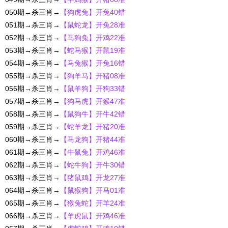
050期→杀三肖→
【狗虎兔
】开兔40错
051期→杀三肖→
【鼠蛇龙
】开兔28准
052期→杀三肖→
【马狗兔
】开鸡22准
053期→杀三肖→
【蛇马猴
】开鼠19准
054期→杀三肖→
【马兔猴
】开兔16错
055期→杀三肖→
【狗羊马
】开猪08准
056期→杀三肖→
【鼠羊狗
】开狗33错
057期→杀三肖→
【狗马虎
】开猴47准
058期→杀三肖→
【鼠狗牛
】开牛42错
059期→杀三肖→
【蛇羊龙
】开猪20准
060期→杀三肖→
【马龙狗
】开猪44准
061期→杀三肖→
【牛鼠兔
】开鸡46准
062期→杀三肖→
【蛇牛狗
】开牛30错
063期→杀三肖→
【猪鼠鸡
】开龙27准
064期→杀三肖→
【鼠猴狗
】开马01准
065期→杀三肖→
【猴兔蛇
】开羊24准
066期→杀三肖→
【羊虎鼠
】开鸡46准