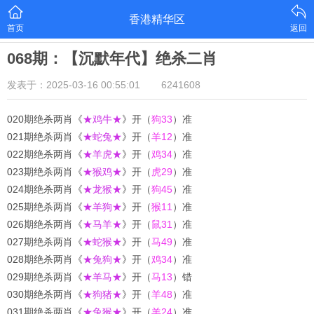
香港精华区
首页
返回
068期：【沉默年代】绝杀二肖
发表于：2025-03-16 00:55:01
6241608
020期绝杀两肖《
★鸡牛★
》开（
狗33
）准
021期绝杀两肖《
★蛇兔★
》开（
羊12
）准
022期绝杀两肖《
★羊虎★
》开（
鸡34
）准
023期绝杀两肖《
★猴鸡★
》开（
虎29
）准
024期绝杀两肖《
★龙猴★
》开（
狗45
）准
025期绝杀两肖《
★羊狗★
》开（
猴11
）准
026期绝杀两肖《
★马羊★
》开（
鼠31
）准
027期绝杀两肖《
★蛇猴★
》开（
马49
）准
028期绝杀两肖《
★兔狗★
》开（
鸡34
）准
029期绝杀两肖《
★羊马★
》开（
马13
）错
030期绝杀两肖《
★狗猪★
》开（
羊48
）准
031期绝杀两肖《
★兔猴★
》开（
羊24
）准