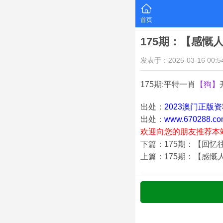
首页
175期：【感慨
发表于：2025-03-16 00:54
175期:平特一肖
【狗】
出处：
2023澳门正版
出处：
www.670288.co
欢迎向您的朋友推荐本
下篇：175期：【回忆
上篇：175期：【感慨