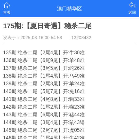
澳门精华区
首页
返回
175期:【夏日奇遇】稳杀二尾
发表于：2025-03-16 00:54:58
12208432
135期:绝杀二尾【2尾4尾】开:牛30准
136期:绝杀二尾【6尾9尾】开:羊48准
137期:绝杀二尾【3尾5尾】开:蛇26准
138期:绝杀二尾【1尾4尾】开:马49准
139期:绝杀二尾【2尾3尾】开:羊24准
140期:绝杀二尾【5尾7尾】开:兔16准
141期:绝杀二尾【4尾8尾】开:狗33准
142期:绝杀二尾【1尾2尾】开:猴23准
143期:绝杀二尾【6尾8尾】开:猪44准
144期:绝杀二尾【3尾4尾】开:鼠43错
145期:绝杀二尾【2尾7尾】开:虎05准
146期:绝杀二尾【1尾4尾】开:牛42准